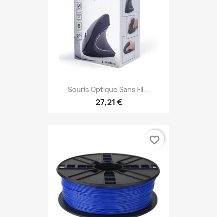
Souris Optique Sans Fil...
27,21 €
favorite_border