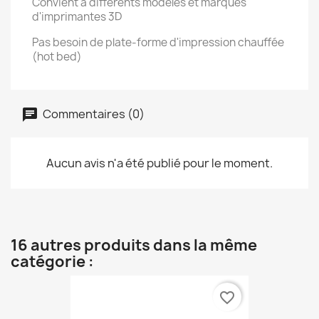
Convient à différents modèles et marques
d'imprimantes 3D
Pas besoin de plate-forme d'impression chauffée
(hot bed)
Commentaires (0)
Aucun avis n'a été publié pour le moment.
16 autres produits dans la même
catégorie :
favorite_border