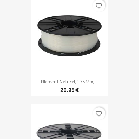
favorite_border
Filament Natural, 1.75 Mm,...
20,95 €
favorite_border