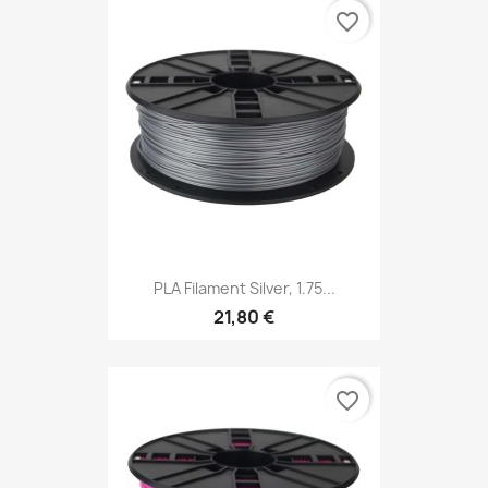
favorite_border
PLA Filament Silver, 1.75...
21,80 €
favorite_border