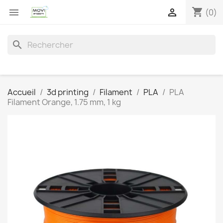
shopping_cart


(0)
search
Accueil
3d printing
Filament
PLA
PLA
Filament Orange, 1.75 mm, 1 kg