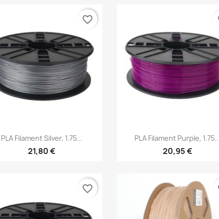
favorite_border
fa
Aperçu rapide
Aperçu rapide


PLA Filament Silver, 1.75...
PLA Filament Purple, 1.75..
21,80 €
20,95 €
favorite_border
fa