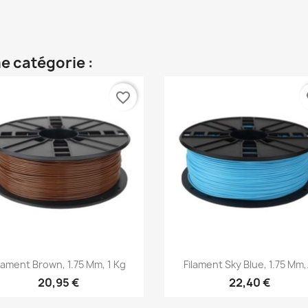
e catégorie :
favorite_border
fa
Aperçu rapide
Aperçu rapide


ilament Brown, 1.75 Mm, 1 Kg
Filament Sky Blue, 1.75 Mm,.
20,95 €
22,40 €