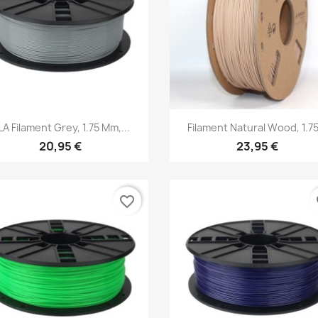
Aperçu rapide
Aperçu rapide


LA Filament Grey, 1.75 Mm,...
Filament Natural Wood, 1.75
20,95 €
23,95 €
favorite_border
fa