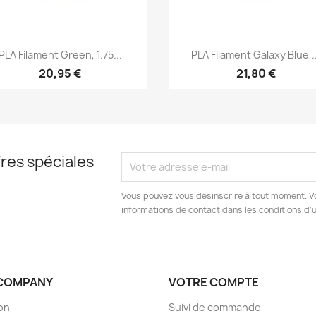
Aperçu rapide
Aperçu rapide


PLA Filament Green, 1.75...
PLA Filament Galaxy Blue,..
20,95 €
21,80 €
res spéciales
Vous pouvez vous désinscrire à tout moment. V
informations de contact dans les conditions d'ut
COMPANY
VOTRE COMPTE
son
Suivi de commande