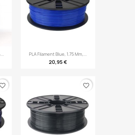
Aperçu rapide

...
PLA Filament Blue, 1.75 Mm,...
20,95 €
vorite_border
favorite_border