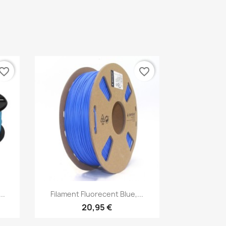
vorite_border
favorite_border
Aperçu rapide

..
Filament Fluorecent Blue,...
20,95 €