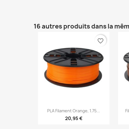
16 autres produits dans la mêm
favorite_border
Aperçu rapide

PLA Filament Orange, 1.75...
F
20,95 €