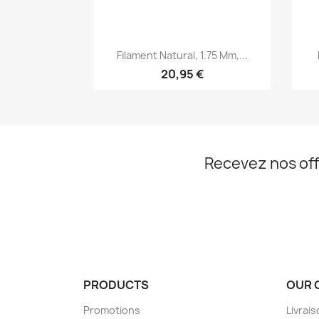
Aperçu rapide

Filament Natural, 1.75 Mm,...
20,95 €
Recevez nos off
PRODUCTS
OUR 
Promotions
Livrai