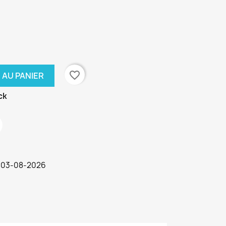
favorite_border
 AU PANIER
ck
a 03-08-2026