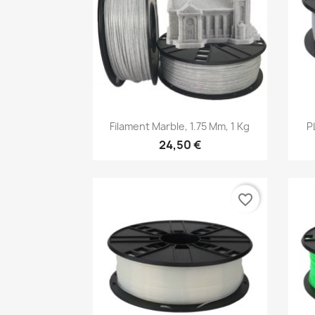
Aperçu rapide

Filament Marble, 1.75 Mm, 1 Kg
P
24,50 €
favorite_border