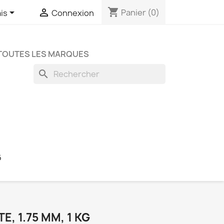
shopping_cart


Panier
(0)
is
Connexion
TOUTES LES MARQUES
search
6
E, 1.75 MM, 1 KG