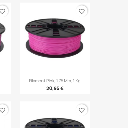
vorite_border
favorite_border
Aperçu rapide

.
Filament Pink, 1.75 Mm, 1 Kg
20,95 €
vorite_border
favorite_border