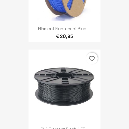
Filament Fluorecent Blue,...
€ 20,95
favorite_border