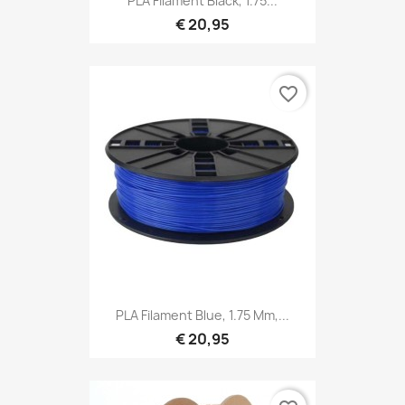
PLA Filament Black, 1.75...
€ 20,95
favorite_border
PLA Filament Blue, 1.75 Mm,...
€ 20,95