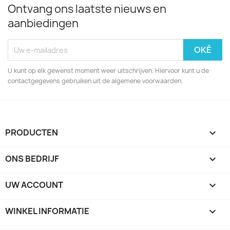
Ontvang ons laatste nieuws en
aanbiedingen
U kunt op elk gewenst moment weer uitschrijven. Hiervoor kunt u de
contactgegevens gebruiken uit de algemene voorwaarden.
PRODUCTEN

ONS BEDRIJF

UW ACCOUNT

WINKEL INFORMATIE
keyboard_arrow_down