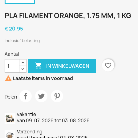
PLA FILAMENT ORANGE, 1.75 MM, 1 KG
€ 20,95
Inclusief belasting
Aantal

favorite_border
IN WINKELWAGEN

Laatste items in voorraad
Delen
vakantie
van 09-07-2026 tot 03-08-2026
Verzending
wordt hervat vanaf 03-08-2026