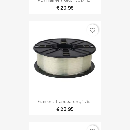
PLA Filament Red, 1.75 Mm,...
€ 20,95
favorite_border
Filament Transparent, 1.75...
€ 20,95