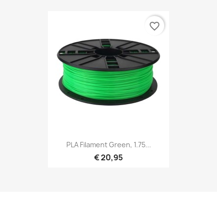
favorite_border
PLA Filament Green, 1.75...
€ 20,95