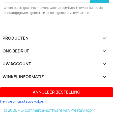
U kunt op elk gewenst moment weer uitschrijven. Hiervoor kunt u de
contactgegevens gebruiken uit de algemene voorwaarden.
PRODUCTEN

ONS BEDRIJF

UW ACCOUNT

WINKEL INFORMATIE
keyboard_arrow_down
ANNULEER BESTELLING
Herroepingsstatus volgen
© 2026 - E-commerce-software van PrestaShop™