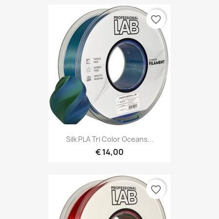
favorite_border
Silk PLA Tri Color Oceans...
€ 14,00
favorite_border