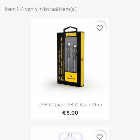
Item 1-4 van 4 in totaal item(s)
favorite_border
USB‑C Naar USB‑C Kabel 1,5 M
€ 5,00
favorite_border