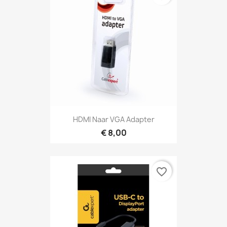
HDMI Naar VGA Adapter
€ 8,00
favorite_border