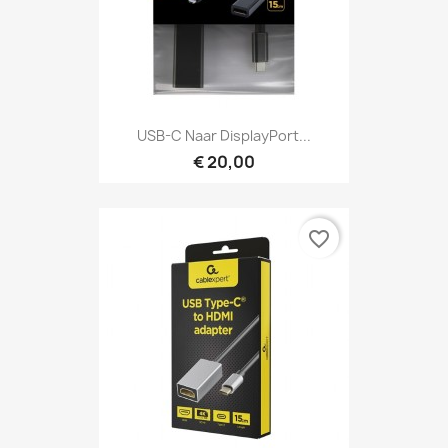
USB-C Naar DisplayPort...
€ 20,00
favorite_border