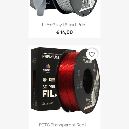
PLA+ Gray | Smart Print
€ 14,00
favorite_border
PETG Transparent Red |...