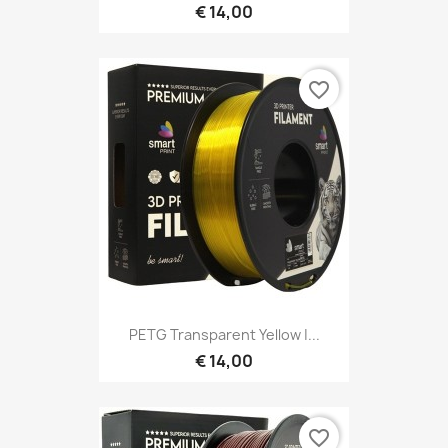
€ 14,00
favorite_border
PETG Transparent Yellow |...
€ 14,00
favorite_border