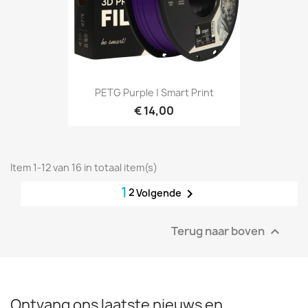
PETG Purple | Smart Print
€ 14,00
Item 1-12 van 16 in totaal item(s)
1
2

Volgende
Terug naar boven

Ontvang ons laatste nieuws en