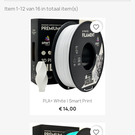
Item 1-12 van 16 in totaal item(s)
favorite_border
PLA+ White | Smart Print
€ 14,00
favorite_border